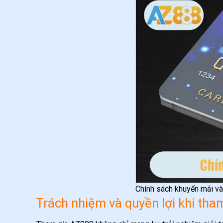
Chính sách khuyến mãi và
Trách nhiệm và quyền lợi khi tha