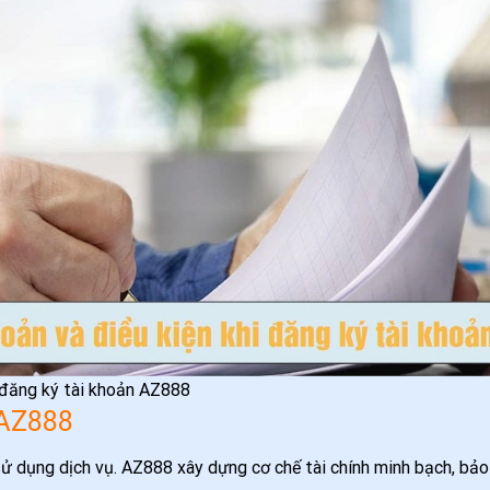
i đăng ký tài khoản AZ888
i AZ888
 sử dụng dịch vụ. AZ888 xây dựng cơ chế tài chính minh bạch, b