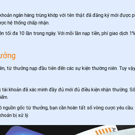
 khoản ngân hàng trùng khớp với tên thật đã đăng ký mới được ph
ược hệ thống chấp nhận.
ền tối đa 10 lần trong ngày. Với mỗi lần nạp tiền, phí giao dịch
hưởng
ên, từ thưởng nạp đầu tiên đến các sự kiện thường niên. Tuy vậ
ng tài khoản đã xác minh đầy đủ mới đủ điều kiện nhận thưởng. S
iểm.
có nguồn gốc từ thưởng, bạn cần hoàn tất số vòng cược yêu cầu. N
khoản bị xử lý.