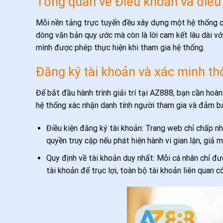
Tổng quan về Điều khoản và điều 
Mỗi nền tảng trực tuyến đều xây dựng một hệ thống q
dòng văn bản quy ước mà còn là lời cam kết lâu dài vớ
mình được phép thực hiện khi tham gia hệ thống.
Đăng ký tài khoản và xác minh th
Để bắt đầu hành trình giải trí tại AZ888, bạn cần hoàn
hệ thống xác nhận danh tính người tham gia và đảm bả
Điều kiện đăng ký tài khoản: Trang web chỉ chấp nh
quyền truy cập nếu phát hiện hành vi gian lận, giả 
Quy định về tài khoản duy nhất: Mỗi cá nhân chỉ đư
tài khoản để trục lợi, toàn bộ tài khoản liên quan có