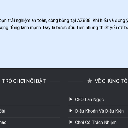
bạn trải nghiệm an toàn, công bằng tại AZ888. Khi hiểu và đồng ý
ộng đồng lành mạnh. Đây là bước đầu tiên nhưng thiết yếu để bả
TRÒ CHƠI NỔI BẬT
VỀ CHÚNG TÔ
CEO Lan Ngọc
Bài
Điều Khoản Và Điều Kiện
hao
Chơi Có Trách Nhiệm