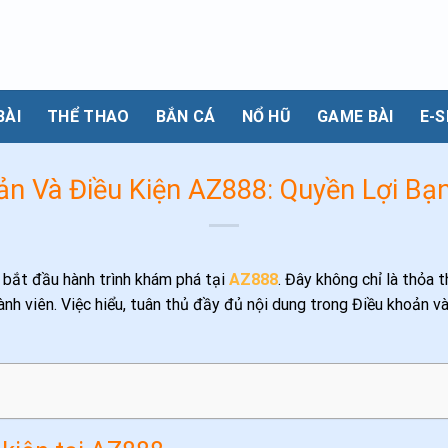
BÀI
THỂ THAO
BẮN CÁ
NỔ HŨ
GAME BÀI
E-
ản Và Điều Kiện AZ888: Quyền Lợi Bạn
i bắt đầu hành trình khám phá tại
AZ888
. Đây không chỉ là thỏa 
ành viên. Việc hiểu, tuân thủ đầy đủ nội dung trong Điều khoản v