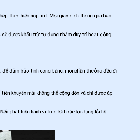
ép thực hiện nạp, rút. Mọi giao dịch thông qua bên
 1% sẽ được khấu trừ tự động nhằm duy trì hoạt động
y, để đảm bảo tính công bằng, mọi phần thưởng đều đi
ố tiền khuyến mãi không thể cộng dồn và chỉ được áp
ếu phát hiện hành vi trục lợi hoặc lợi dụng lỗi hệ