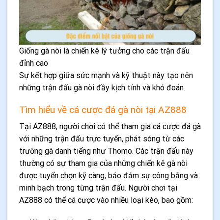
Giống gà nòi là chiến kê lý tưởng cho các trận đấu
đỉnh cao
Sự kết hợp giữa sức mạnh và kỹ thuật này tạo nên
những trận đấu gà nòi đầy kịch tính và khó đoán.
Tìm hiểu về cá cược đá gà nòi tại AZ888
Tại AZ888, người chơi có thể tham gia cá cược đá gà
với những trận đấu trực tuyến, phát sóng từ các
trường gà danh tiếng như Thomo. Các trận đấu này
thường có sự tham gia của những chiến kê gà nòi
được tuyển chọn kỹ càng, bảo đảm sự công bằng và
minh bạch trong từng trận đấu. Người chơi tại
AZ888 có thể cá cược vào nhiều loại kèo, bao gồm: