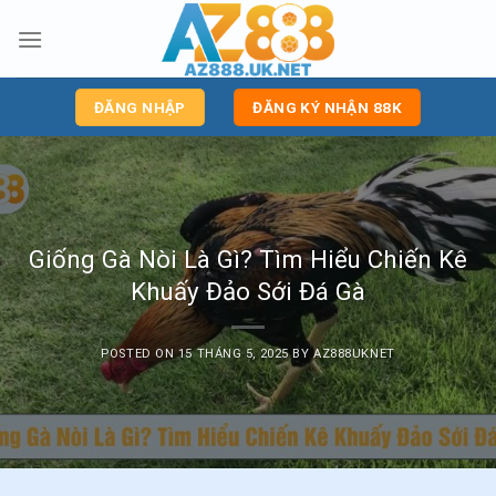
Skip
to
content
ĐĂNG NHẬP
ĐĂNG KÝ NHẬN 88K
Giống Gà Nòi Là Gì? Tìm Hiểu Chiến Kê
Khuấy Đảo Sới Đá Gà
POSTED ON
15 THÁNG 5, 2025
BY
AZ888UKNET