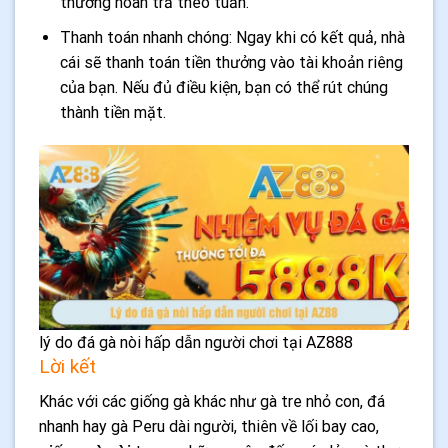
thưởng hoàn trả theo tuần.
Thanh toán nhanh chóng: Ngay khi có kết quả, nhà
cái sẽ thanh toán tiền thưởng vào tài khoản riêng
của bạn. Nếu đủ điều kiện, bạn có thể rút chúng
thành tiền mặt.
lý do đá gà nòi hấp dẫn người chơi tại AZ888
Lời kết
Khác với các giống gà khác như gà tre nhỏ con, đá
nhanh hay gà Peru dài người, thiên về lối bay cao,