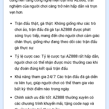
cùng nền tảng công nghệ hiện đại như AZ888, trải
nghiệm của người chơi càng trở nên hấp dẫn và trọn
vẹn hơn.
Trận đấu thật, gà thật: Không giống như các trò
chơi ảo, trận đấu đá gà tại AZ888 được phát
sóng trực tiếp, mang đến cho người chơi cảm giác
chân thực, giống như đang theo dõi các trận đấu
gà thực sự.
Tỷ lệ cược cao: Tỷ lệ cược tại AZ888 rất hấp dẫn,
người chơi có thể nhận được mức thưởng cao khi
dự đoán đúng kết quả trận đấu.
Khả năng tham gia 24/7: Các trận đấu đá gà diễn
ra liên tục, giúp người chơi có thể tham gia vào
bất kỳ thời điểm nào trong ngày.
Chính sách ưu đãi tốt: AZ888 thường xuyên có
các chương trình khuyến mãi, tặng code nạp và