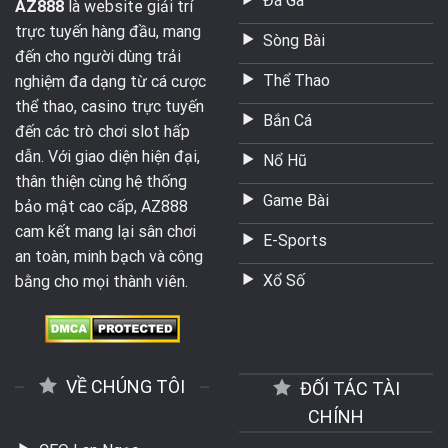
Đá Gà
AZ888
là website giải trí
trực tuyến hàng đầu, mang
Sòng Bài
đến cho người dùng trải
Thể Thao
nghiệm đa dạng từ cá cược
thể thao, casino trực tuyến
Bắn Cá
đến các trò chơi slot hấp
dẫn. Với giao diện hiện đại,
Nổ Hũ
thân thiện cùng hệ thống
Game Bài
bảo mật cao cấp, AZ888
cam kết mang lại sân chơi
E-Sports
an toàn, minh bạch và công
Xổ Số
bằng cho mọi thành viên.
VỀ CHÚNG TÔI
ĐỐI TÁC TÀI
CHÍNH