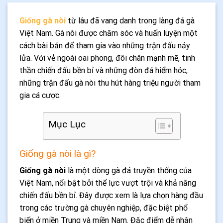
Giống gà nòi
từ lâu đã vang danh trong làng đá gà
Việt Nam. Gà nòi được chăm sóc và huấn luyện một
cách bài bản để tham gia vào những trận đấu nảy
lửa. Với vẻ ngoài oai phong, đôi chân mạnh mẽ, tinh
thần chiến đấu bền bỉ và những đòn đá hiểm hóc,
những trận đấu gà nòi thu hút hàng triệu người tham
gia cá cược.
Mục Lục
Giống gà nòi là gì?
Giống gà nòi
là một dòng gà đá truyền thống của
Việt Nam, nổi bật bởi thể lực vượt trội và khả năng
chiến đấu bền bỉ. Đây được xem là lựa chọn hàng đầu
trong các trường gà chuyên nghiệp, đặc biệt phổ
biến ở miền Trung và miền Nam. Đặc điểm dễ nhận