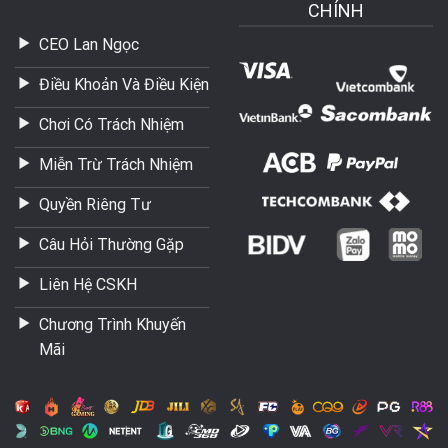
CHÍNH
CEO Lan Ngọc
Điều Khoản Và Điều Kiện
Chơi Có Trách Nhiệm
Miễn Trừ Trách Nhiệm
Quyền Riêng Tư
Câu Hỏi Thường Gặp
Liên Hệ CSKH
Chương Trình Khuyến
Mãi