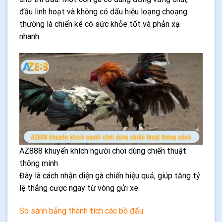
đầu linh hoạt và không có dấu hiệu loạng choạng
thường là chiến kê có sức khỏe tốt và phản xạ
nhanh.
AZ888 khuyến khích người chơi dùng chiến thuật
thông minh
Đây là cách nhận diện gà chiến hiệu quả, giúp tăng tỷ
lệ thắng cược ngay từ vòng gửi xe.
So sánh bảng thành tích các bồ đấu