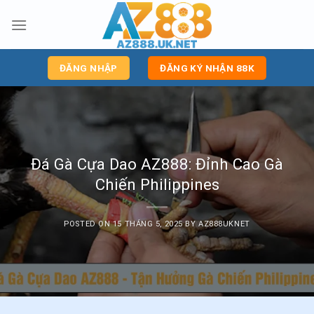
Skip
to
content
ĐĂNG NHẬP
ĐĂNG KÝ NHẬN 88K
Đá Gà Cựa Dao AZ888: Đỉnh Cao Gà
Chiến Philippines
POSTED ON
15 THÁNG 5, 2025
BY
AZ888UKNET